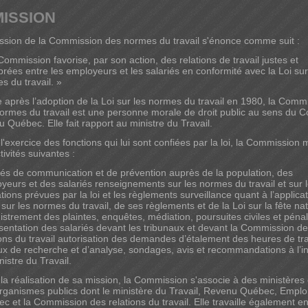
MISSION
ssion de la Commission des normes du travail s'énonce comme suit :
Commission favorise, par son action, des relations de travail justes et
ibrées entre les employeurs et les salariés en conformité avec la Loi sur
s du travail. »
 après l’adoption de la Loi sur les normes du travail en 1980, la Comm
ormes du travail est une personne morale de droit public au sens du 
du Québec. Elle fait rapport au ministre du Travail.
l'exercice des fonctions qui lui sont confiées par la loi, la Commission
tivités suivantes :
ités de communication et de prévention auprès de la population, des
yeurs et des salariés renseignements sur les normes du travail et sur 
ations prévues par la loi et les règlements surveillance quant à l’applica
i sur les normes du travail, de ses règlements et de la Loi sur la fête na
istrement des plaintes, enquêtes, médiation, poursuites civiles et péna
sentation des salariés devant les tribunaux et devant la Commission d
ions du travail autorisation des demandes d’étalement des heures de tra
ux de recherche et d’analyse, sondages, avis et recommandations à l’in
nistre du Travail.
la réalisation de sa mission, la Commission s'associe à des ministères 
rganismes publics dont le ministère du Travail, Revenu Québec, Emplo
c et la Commission des relations du travail. Elle travaille également e