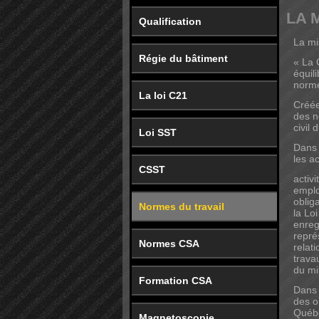
LA 
Qualification
La mi
Régie du bâtiment
« La 
équil
norme
La loi C21
Créée
des n
civil 
Loi SST
Dans 
les ac
CSST
activ
emplo
oblig
Normes du travail
la Lo
enreg
repré
Normes CSA
relat
trava
du mi
Formation CSA
Dans 
des o
Québe
Magnetoscopie