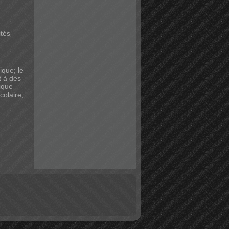
ités
ique; le
t à des
dique
colaire;