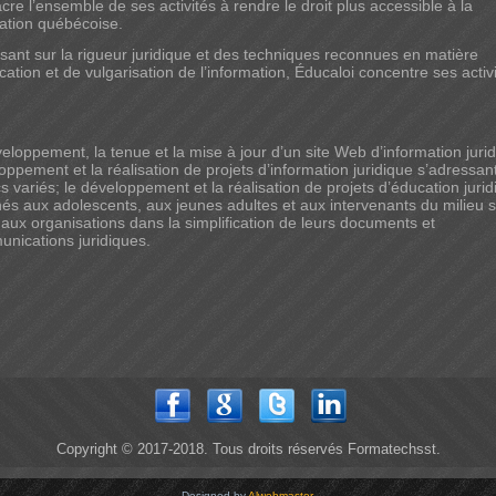
cre l’ensemble de ses activités à rendre le droit plus accessible à la
ation québécoise.
sant sur la rigueur juridique et des techniques reconnues en matière
cation et de vulgarisation de l’information, Éducaloi concentre ses activ
veloppement, la tenue et la mise à jour d’un site Web d’information jurid
oppement et la réalisation de projets d’information juridique s’adressan
cs variés; le développement et la réalisation de projets d’éducation juri
nés aux adolescents, aux jeunes adultes et aux intervenants du milieu s
e aux organisations dans la simplification de leurs documents et
nications juridiques.
Copyright © 2017-2018. Tous droits réservés Formatechsst.
Designed by
Alwebmaster
.