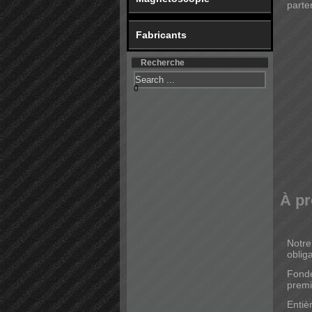
parte
Fabricants
Recherche
0
À pr
Notre
obliga
Fondé
premi
Entiè