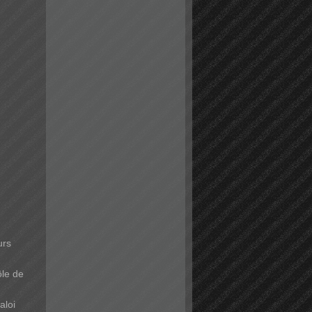
urs
ôle de
aloi