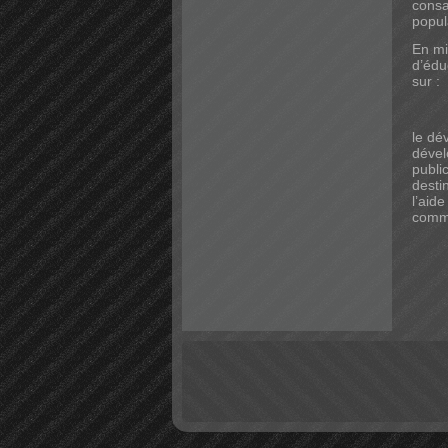
consa
popul
En mi
d’édu
sur :
le dé
dével
publi
desti
l’aid
commu