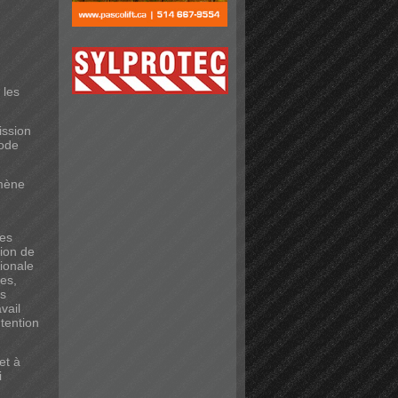
 les
ission
Code
 mène
les
tion de
tionale
les,
es
vail
tention
et à
i
n