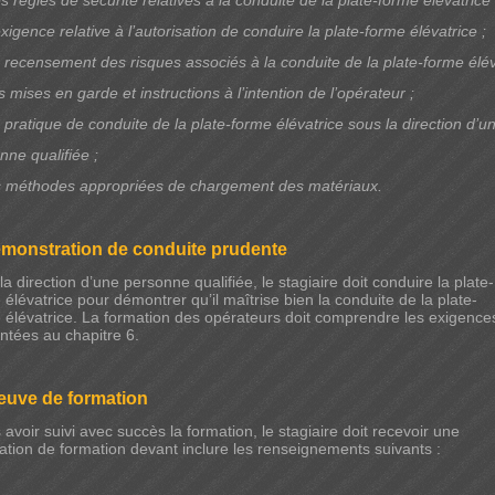
s règles de sécurité relatives à la conduite de la plate-forme élévatrice 
exigence relative à l’autorisation de conduire la plate-forme élévatrice ;
 recensement des risques associés à la conduite de la plate-forme élév
s mises en garde et instructions à l’intention de l’opérateur ;
 pratique de conduite de la plate-forme élévatrice sous la direction d’u
nne qualifiée ;
s méthodes appropriées de chargement des matériaux.
émonstration de conduite prudente
la direction d’une personne qualifiée, le stagiaire doit conduire la plate-
 élévatrice pour démontrer qu’il maîtrise bien la conduite de la plate-
 élévatrice. La formation des opérateurs doit comprendre les exigence
ntées au chapitre 6.
reuve de formation
 avoir suivi avec succès la formation, le stagiaire doit recevoir une
tation de formation devant inclure les renseignements suivants :