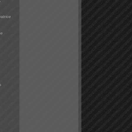
;
atrice
ne
s