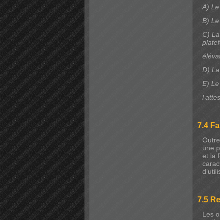
A) Le
B) Le
C) La 
plate
éléva
D) La
E) Le
l’att
7.4 Fa
Outre
une pl
et la
carac
d’util
7.5 R
Les o