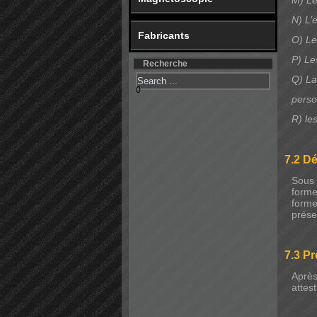
M) Le
N) L’
Fabricants
O) Le
P) Le
Recherche
Q) La
0
perso
R) le
7.2 D
Sous 
forme
forme
prése
7.3 P
Après
attes