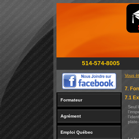
514-574-8005
Vous êt
7. Fo
7.1 E
Formateur
Seul 
l’insp
Agrément
l’ide
plate
Emploi Québec