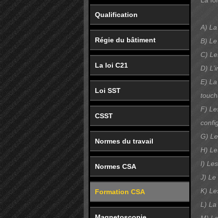
La fo
Qualification
A) La
Régie du bâtiment
B) Le
C) Le
La loi C21
D) L’i
E) La
Loi SST
touch
F) Les
CSST
config
G) Le
Normes du travail
H) Le
I) Le
Normes CSA
J) Le
K) Le
Formation CSA
L) La
Magnetoscopie