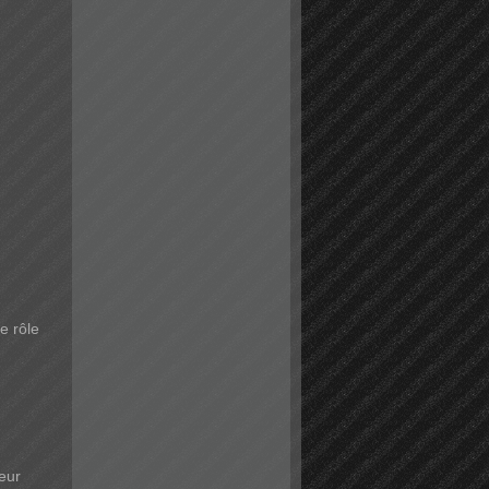
le rôle
eur