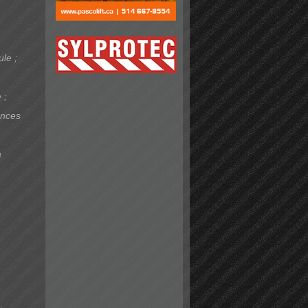
le ;
 ;
ances
a